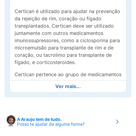
Certican é utilizado para ajudar na prevenção
da rejeição de rim, coração ou fígado
transplantados. Certican deve ser utilizado
juntamente com outros medicamentos
imunossupressores, como a ciclosporina para
microemulsão para transplante de rim e de
coração, ou tacrolimo para transplante de
fígado, e corticosteroides.
Certican pertence ao grupo de medicamentos
conhecidos como imunossupressores (os
Ver mais...
imunossupressores reduzem a atividade do
sistema de defesa do seu organismo e são
essenciais para ajudar na prevenção da
rejeição dos órgãos transplantados). Uso
adulto.
A Araujo tem de tudo.
Posso te ajudar de alguma forma?