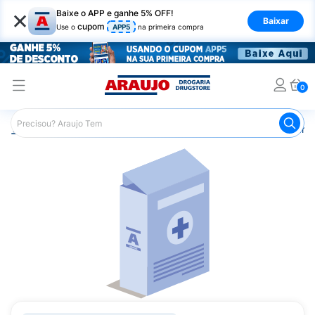
×
Baixe o APP e ganhe 5% OFF!
Baixar
cupom
Use o
APP5
na primeira compra
0
Araujo
Medicamentos
Mais Medicamentos
Certican