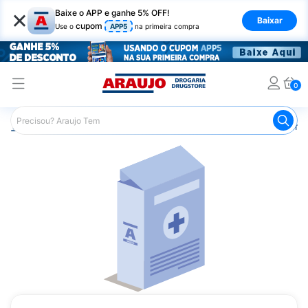
×
Baixe o APP e ganhe 5% OFF!
Baixar
cupom
Use o
APP5
na primeira compra
0
Araujo
Medicamentos
Mais Medicamentos
Certican