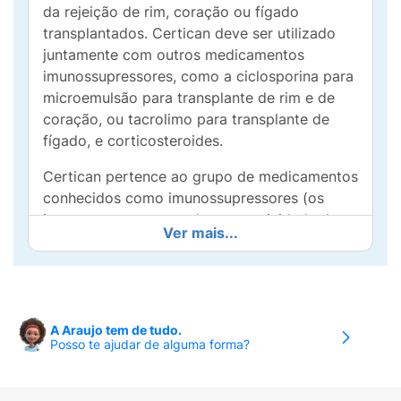
da rejeição de rim, coração ou fígado
transplantados. Certican deve ser utilizado
juntamente com outros medicamentos
imunossupressores, como a ciclosporina para
microemulsão para transplante de rim e de
coração, ou tacrolimo para transplante de
fígado, e corticosteroides.
Certican pertence ao grupo de medicamentos
conhecidos como imunossupressores (os
imunossupressores reduzem a atividade do
Ver mais...
sistema de defesa do seu organismo e são
essenciais para ajudar na prevenção da
rejeição dos órgãos transplantados). Uso
adulto.
A Araujo tem de tudo.
Posso te ajudar de alguma forma?