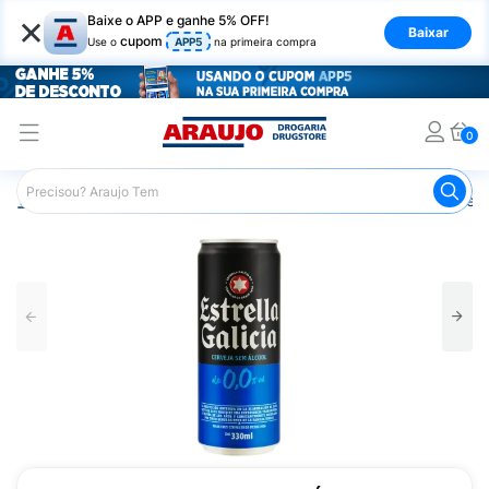
×
Baixe o APP e ganhe 5% OFF!
Baixar
cupom
Use o
APP5
na primeira compra
0
Araujo
Mercado
Bebidas
Cerveja sem Álcool
Cerv