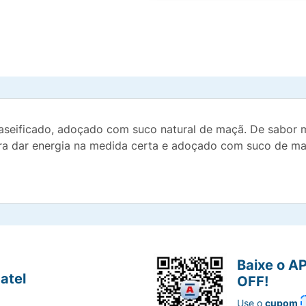
seificado, adoçado com suco natural de maçã. De sabor ma
para dar energia na medida certa e adoçado com suco de m
Baixe o A
atel
OFF!
Use o
cupom