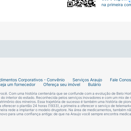
na primeira co
dimentos Corporativos - Convênio
Serviços Araujo
Fale Cono
Seja um fornecedor
Ofereça seu imóvel
Bulário
 você. Com uma história centenária que se confunde com a evolução de Belo Hori
s do interior do estado. Reconhecida pelos serviços inovadores e com um mix de 
trimônio dos mineiros. Essa trajetória de sucesso é também uma história de pion
 oferecer o plantão 24 horas (1933), a primeira a oferecer o serviço de telemarke
primeira rede a implantar o modelo drugstore. Na área de medicamentos, também nã
 novo para uma confiança antiga: de que na Araujo você sempre encontra medi