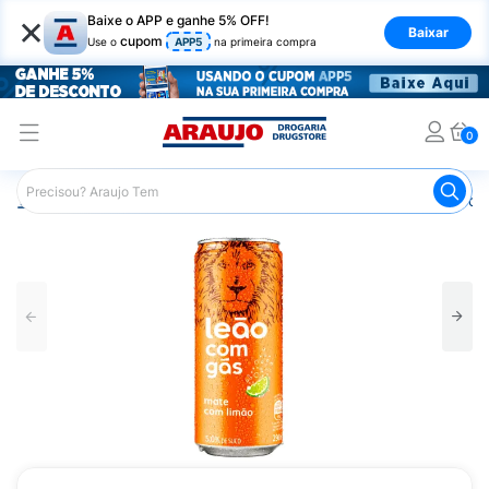
×
Baixe o APP e ganhe 5% OFF!
Baixar
cupom
Use o
APP5
na primeira compra
0
Araujo
Mercado
Bebidas
Chás
Cha Mate Leão co