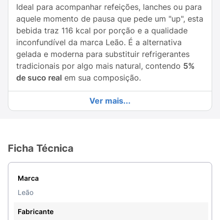
Ideal para acompanhar refeições, lanches ou para
aquele momento de pausa que pede um "up", esta
bebida traz 116 kcal por porção e a qualidade
inconfundível da marca Leão. É a alternativa
gelada e moderna para substituir refrigerantes
tradicionais por algo mais natural, contendo
5%
de suco real
em sua composição.
Destaques do Produto:
Ver mais...
Sabor Irresistível:
Mistura equilibrada de mate e
limão com a crocância das bolhas de gás.
Ficha Técnica
Energia Natural:
A base de mate oferece aquele
estímulo suave e natural para o seu dia.
Marca
Praticidade:
Lata de 290ml, tamanho ideal para
consumo imediato e fácil de transportar.
Leão
Refrescância Máxima:
Perfeito para ser
Fabricante