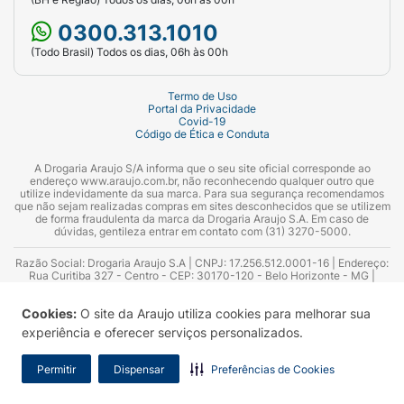
0300.313.1010
(Todo Brasil) Todos os dias, 06h às 00h
Termo de Uso
Portal da Privacidade
Covid-19
Código de Ética e Conduta
A Drogaria Araujo S/A informa que o seu site oficial corresponde ao
endereço www.araujo.com.br, não reconhecendo qualquer outro que
utilize indevidamente da sua marca. Para sua segurança recomendamos
que não sejam realizadas compras em sites desconhecidos que se utilizem
de forma fraudulenta da marca da Drogaria Araujo S.A. Em caso de
dúvidas, gentileza entrar em contato com (31) 3270-5000.
Razão Social: Drogaria Araujo S.A | CNPJ: 17.256.512.0001-16 | Endereço:
Rua Curitiba 327 - Centro - CEP: 30170-120 - Belo Horizonte - MG |
Telefones: 0300.313.1010 e (31) 3270-5000 Horário de funcionamento -
06:00h às 00:00h | Consultores técnicos responsáveis: Hairton Ayres
Cookies:
O site da Araujo utiliza cookies para melhorar sua
Azevedo Guimarães – CRF 10.965 | Yasmin Silva Alvarenga – CRF 52.584 -
Consultor substituto: Thiago Aguiar Pinheiro - CRF Nº 13.748. Alvará
experiência e oferecer serviços personalizados.
Sanitário: 2025020713 | Autorização de Funcionamento da Empresa (AFE):
7.16355-1
Permitir
Dispensar
Preferências de Cookies