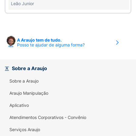
consumido bem gelado em dias de sol ou após
Leão Junior
atividades físicas.
A Araujo tem de tudo.
Posso te ajudar de alguma forma?
Sobre a Araujo
Sobre a Araujo
Araujo Manipulação
Aplicativo
Atendimentos Corporativos - Convênio
Serviços Araujo