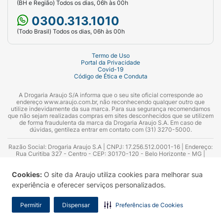
(BH e Região) Todos os dias, 06h às 00h
0300.313.1010
(Todo Brasil) Todos os dias, 06h às 00h
Termo de Uso
Portal da Privacidade
Covid-19
Código de Ética e Conduta
A Drogaria Araujo S/A informa que o seu site oficial corresponde ao
endereço www.araujo.com.br, não reconhecendo qualquer outro que
utilize indevidamente da sua marca. Para sua segurança recomendamos
que não sejam realizadas compras em sites desconhecidos que se utilizem
de forma fraudulenta da marca da Drogaria Araujo S.A. Em caso de
dúvidas, gentileza entrar em contato com (31) 3270-5000.
Razão Social: Drogaria Araujo S.A | CNPJ: 17.256.512.0001-16 | Endereço:
Rua Curitiba 327 - Centro - CEP: 30170-120 - Belo Horizonte - MG |
Telefones: 0300.313.1010 e (31) 3270-5000 Horário de funcionamento -
06:00h às 00:00h | Consultores técnicos responsáveis: Hairton Ayres
Cookies:
O site da Araujo utiliza cookies para melhorar sua
Azevedo Guimarães – CRF 10.965 | Yasmin Silva Alvarenga – CRF 52.584 -
Consultor substituto: Thiago Aguiar Pinheiro - CRF Nº 13.748. Alvará
experiência e oferecer serviços personalizados.
Sanitário: 2025020713 | Autorização de Funcionamento da Empresa (AFE):
7.16355-1
Permitir
Dispensar
Preferências de Cookies