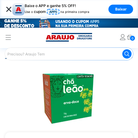
×
Baixe o APP e ganhe 5% OFF!
Baixar
cupom
Use o
APP5
na primeira compra
0
Araujo
Mercado
Bebidas
Chás
Chá Matte Leão E