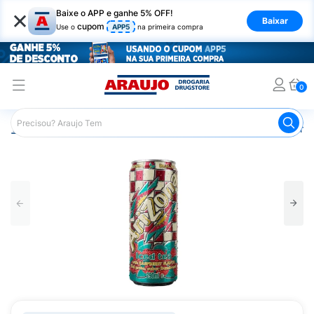
×
Baixe o APP e ganhe 5% OFF!
Baixar
cupom
Use o
APP5
na primeira compra
0
Araujo
Mercado
Bebidas
Chás
Chá Preto Arizona