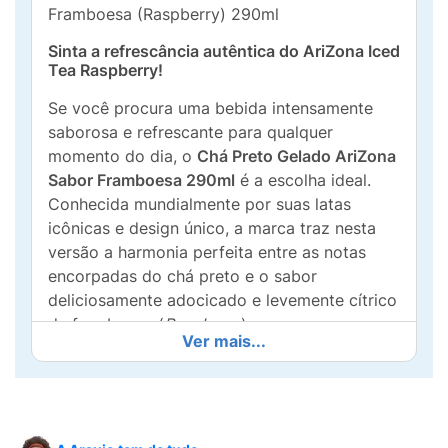
Framboesa (Raspberry) 290ml
Sinta a refrescância autêntica do AriZona Iced
Tea Raspberry!
Se você procura uma bebida intensamente
saborosa e refrescante para qualquer
momento do dia, o
Chá Preto Gelado AriZona
Sabor Framboesa 290ml
é a escolha ideal.
Conhecida mundialmente por suas latas
icônicas e design único, a marca traz nesta
versão a harmonia perfeita entre as notas
encorpadas do chá preto e o sabor
deliciosamente adocicado e levemente cítrico
da framboesa (
Raspberry
).
Ver mais...
Produzido com ingredientes selecionados e
um processo de infusão de alta qualidade
(
Real Brewed
), o AriZona Iced Tea oferece
uma experiência suave e muito agradável ao