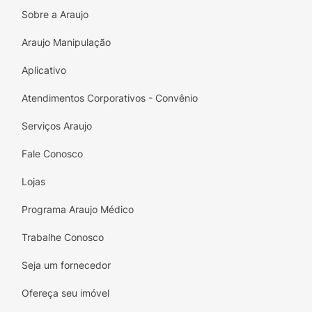
Diferenciais do Produto:
Sobre a Araujo
Sabor Incomparável:
Mistura perfeita de
Araujo Manipulação
chá preto com um toque cítrico e natural de
limão.
Aplicativo
Embalagem Prática:
Lata de 290ml ideal
Atendimentos Corporativos - Convênio
para o consumo individual em qualquer
Serviços Araujo
lugar.
Fale Conosco
Estilo Tradicional:
Feito com o método
inspirado no
Sun Brewed Style
, garantindo
Lojas
leveza e frescor.
Programa Araujo Médico
Trabalhe Conosco
Seja um fornecedor
Ofereça seu imóvel