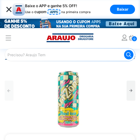
×
Baixe o APP e ganhe 5% OFF!
Baixar
cupom
Use o
APP5
na primeira compra
0
Araujo
Mercado
Bebidas
Chás
Chá Preto Arizona