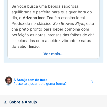
Se você busca uma bebida saborosa,
equilibrada e perfeita para qualquer hora do
dia, o
Arizona Iced Tea
é a escolha ideal.
Produzido no clássico
Sun Brewed Style
, este
chá preto pronto para beber combina com
perfeição as notas intensas das folhas de chá
selecionadas com a acidez vibrante e natural
do
sabor limão
.
Ver mais...
Sua embalagem em lata de
290ml
com
design icônico e geométrico é super prática,
mantendo a bebida gelada por mais tempo e
facilitando o consumo no trabalho, em
piqueniques ou após os treinos. Leve,
A Araujo tem de tudo.
Posso te ajudar de alguma forma?
refrescante e incrivelmente saboroso, ele
entrega toda a tradição da marca Arizona em
uma versão na medida certa para matar a sua
sede.
Sobre a Araujo