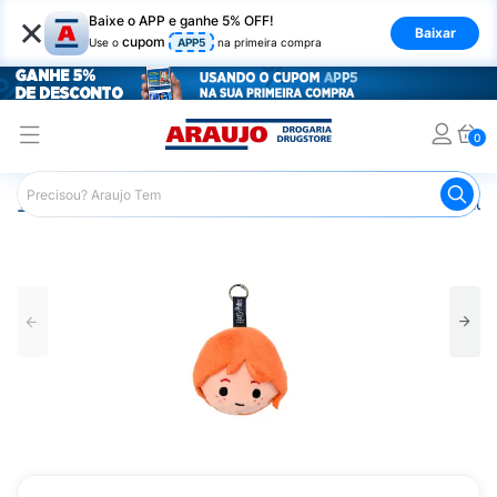
×
Baixe o APP e ganhe 5% OFF!
Baixar
cupom
Use o
APP5
na primeira compra
0
Araujo
Infantil
Brinquedos Infantis
Chaveiro Mini Fluf