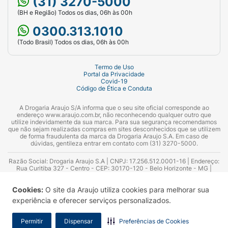
(31) 3270-5000
(BH e Região) Todos os dias, 06h às 00h
0300.313.1010
(Todo Brasil) Todos os dias, 06h às 00h
Termo de Uso
Portal da Privacidade
Covid-19
Código de Ética e Conduta
A Drogaria Araujo S/A informa que o seu site oficial corresponde ao
endereço www.araujo.com.br, não reconhecendo qualquer outro que
utilize indevidamente da sua marca. Para sua segurança recomendamos
que não sejam realizadas compras em sites desconhecidos que se utilizem
de forma fraudulenta da marca da Drogaria Araujo S.A. Em caso de
dúvidas, gentileza entrar em contato com (31) 3270-5000.
Razão Social: Drogaria Araujo S.A | CNPJ: 17.256.512.0001-16 | Endereço:
Rua Curitiba 327 - Centro - CEP: 30170-120 - Belo Horizonte - MG |
Telefones: 0300.313.1010 e (31) 3270-5000 Horário de funcionamento -
06:00h às 00:00h | Consultores técnicos responsáveis: Hairton Ayres
Cookies:
O site da Araujo utiliza cookies para melhorar sua
Azevedo Guimarães – CRF 10.965 | Yasmin Silva Alvarenga – CRF 52.584 -
Consultor substituto: Thiago Aguiar Pinheiro - CRF Nº 13.748. Alvará
experiência e oferecer serviços personalizados.
Sanitário: 2025020713 | Autorização de Funcionamento da Empresa (AFE):
7.16355-1
Permitir
Dispensar
Preferências de Cookies