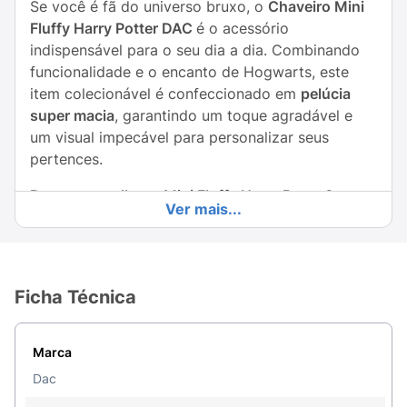
Se você é fã do universo bruxo, o
Chaveiro Mini
Fluffy Harry Potter DAC
é o acessório
indispensável para o seu dia a dia. Combinando
funcionalidade e o encanto de Hogwarts, este
item colecionável é confeccionado em
pelúcia
super macia
, garantindo um toque agradável e
um visual impecável para personalizar seus
pertences.
Por que escolher o Mini Fluffy Harry Potter?
Ver mais...
Funcionalidade Mágica:
Muito mais que um
simples enfeite, ele possui um
zíper funcional
e
um pequeno compartimento interno, perfeito
Ficha Técnica
para organizar itens essenciais como fones de
ouvido, moedas ou protetores labiais.
Marca
Versatilidade de Uso:
Com suporte para
pendurar, ele é ideal para dar um toque de
Dac
personalidade a
mochilas, estojos, fichários
ou