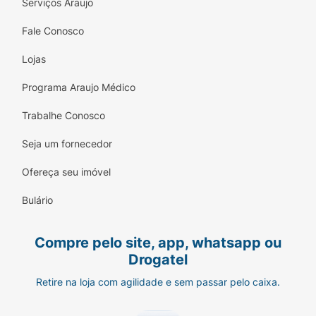
Serviços Araujo
Seja para presentear um "Potterhead" ou para
Fale Conosco
completar sua própria coleção, o
Mini Fluffy
DAC
une a fofura da pelúcia com a emoção da
Lojas
maior saga de magia de todos os tempos.
Programa Araujo Médico
Garanta o seu e leve um pedaço de Hogwarts por
onde você for!
Trabalhe Conosco
Seja um fornecedor
Ofereça seu imóvel
Bulário
Compre pelo site, app, whatsapp ou
Drogatel
Retire na loja com agilidade e sem passar pelo caixa.