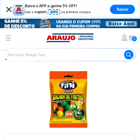
×
Baixe o APP e ganhe 5% OFF!
Baixar
cupom
Use o
APP5
na primeira compra
0
Araujo
Mercado
Doces e Bombonieres
Balas
Chic