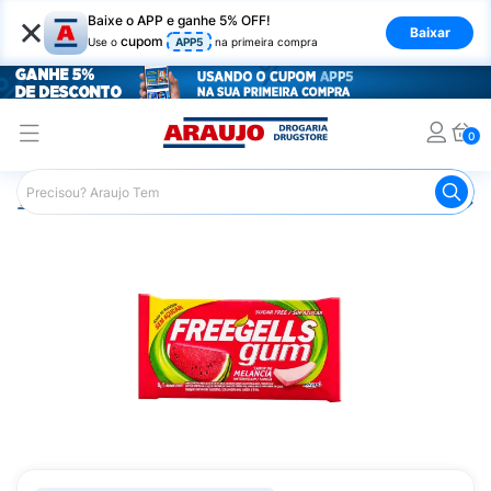
×
Baixe o APP e ganhe 5% OFF!
Baixar
cupom
Use o
APP5
na primeira compra
0
Araujo
Mercado
Doces e Bombonieres
Chicletes