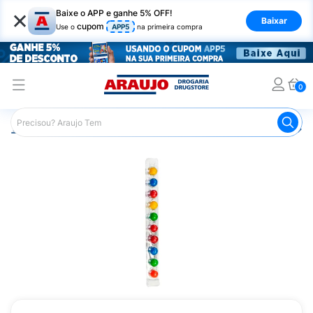
×
Baixe o APP e ganhe 5% OFF!
Baixar
cupom
Use o
APP5
na primeira compra
0
Araujo
Mercado
Doces e Bombonieres
Chicletes