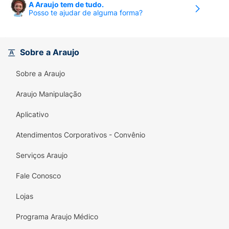
A Araujo tem de tudo.
Posso te ajudar de alguma forma?
Alérgicos:
Contém Glúten* :
Sobre a Araujo
Não Contém
Sobre a Araujo
Aromatizante* :
Araujo Manipulação
Artificial
Aplicativo
Contém Lactose* :
Atendimentos Corporativos - Convênio
Não Contém
Serviços Araujo
Contém Fenilalanina :
Fale Conosco
Contém
Lojas
Contém Soja - Derivados :
Programa Araujo Médico
Contém