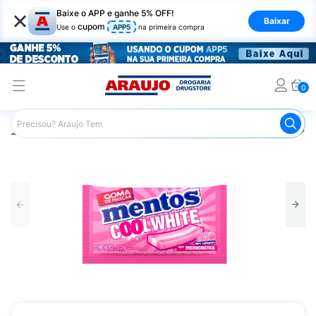
×
Baixe o APP e ganhe 5% OFF!
Baixar
cupom
Use o
APP5
na primeira compra
0
Araujo
Mercado
Doces e Bombonieres
Chicletes