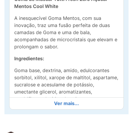
Mentos Cool White
A inesquecível Goma Mentos, com sua
inovação, traz uma fusão perfeita de duas
camadas de Goma e uma de bala,
acompanhadas de microcristais que elevam e
prolongam o sabor.
Ingredientes:
Goma base, dextrina, amido, edulcorantes
sorbitol, xilitol, xarope de maltitol, aspartame,
sucralose e acesulame de potássio,
umectante glicerol, aromatizantes,
emulsificante lecitina de soja, espessante
Ver mais...
carragena*, corante carmim e antioxidante
BHT.
*Fornece quantidades não significativas de
açúcares.