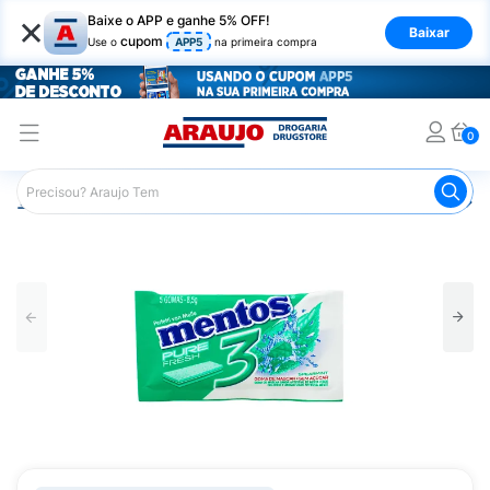
×
Baixe o APP e ganhe 5% OFF!
Baixar
cupom
Use o
APP5
na primeira compra
0
Araujo
Mercado
Doces e Bombonieres
Chicletes