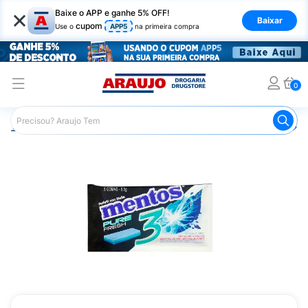
×
Baixe o APP e ganhe 5% OFF!
Baixar
cupom
Use o
APP5
na primeira compra
0
Araujo
Mercado
Doces e Bombonieres
Chicletes