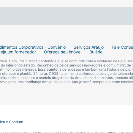
dimentos Corporativos - Convênio
Serviços Araujo
Fale Cono
Seja um fornecedor
Ofereça seu imóvel
Bulário
 você. Com uma história centenária que se confunde com a evolução de Belo Hori
s do interior do estado. Reconhecida pelos serviços inovadores e com um mix de 
trimônio dos mineiros. Essa trajetória de sucesso é também uma história de pion
 oferecer o plantão 24 horas (1933), a primeira a oferecer o serviço de telemarke
primeira rede a implantar o modelo drugstore. Na área de medicamentos, também nã
 novo para uma confiança antiga: de que na Araujo você sempre encontra medi
tica e Conduta