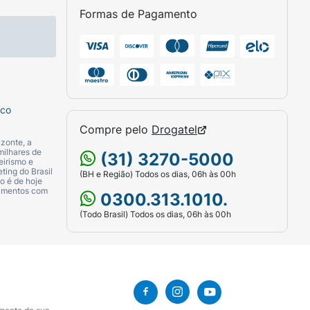
Formas de Pagamento
sco
Compre pelo
Drogatel
zonte, a
milhares de
(31) 3270-5000
eirismo e
ting do Brasil
(BH e Região) Todos os dias, 06h às 00h
o é de hoje
camentos com
0300.313.1010.
(Todo Brasil) Todos os dias, 06h às 00h