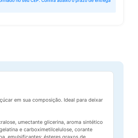
ormado no seu CEP. Confira abaixo o prazo de entrega
çúcar em sua composição. Ideal para deixar
cralose, umectante glicerina, aroma sintético
gelatina e carboximetilcelulose, corante
úba, emulsificantes: ésteres graxos de