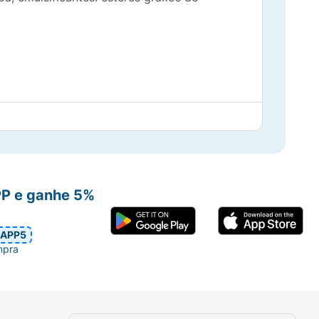
PP e ganhe 5%
APP5
mpra