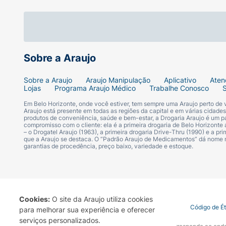
Sobre a Araujo
Sobre a Araujo
Araujo Manipulação
Aplicativo
Aten
Lojas
Programa Araujo Médico
Trabalhe Conosco
Em Belo Horizonte, onde você estiver, tem sempre uma Araujo perto de
Araujo está presente em todas as regiões da capital e em várias cidade
produtos de conveniência, saúde e bem-estar, a Drogaria Araujo é um pa
compromisso com o cliente: ela é a primeira drogaria de Belo Horizonte a
– o Drogatel Araujo (1963), a primeira drogaria Drive-Thru (1990) e a 
que a Araujo se destaca. O “Padrão Araujo de Medicamentos” dá nome
garantias de procedência, preço baixo, variedade e estoque.
Cookies:
O site da Araujo utiliza cookies
Termo de Uso
Portal da Privacidade
Covid-19
Código de É
para melhorar sua experiência e oferecer
serviços personalizados.