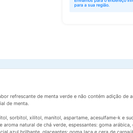
Enviamos para o endereço inf
para a sua região.
G
abor refrescante de menta verde e não contém adição de a
ial de menta.
ol, sorbitol, xilitol, manitol, aspartame, acesulfame-k e su
 e aroma natural de chá verde, espessantes: goma arábica, 
ficial azul brilhante, glaceantes: goma laca e cera de carna