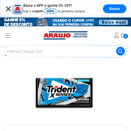
×
Baixe o APP e ganhe 5% OFF!
Baixar
cupom
Use o
APP5
na primeira compra
0
Araujo
Mercado
Doces e Bombonieres
Chicletes