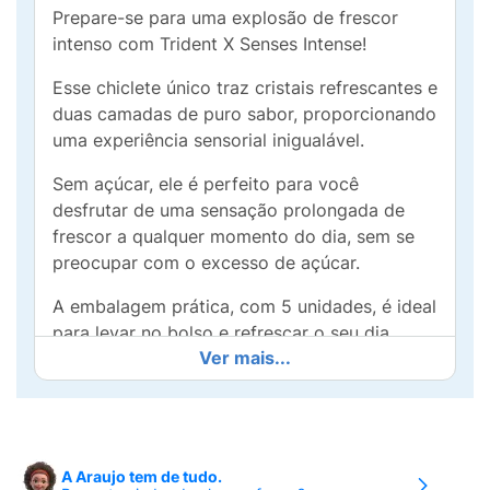
Prepare-se para uma explosão de frescor
intenso com Trident X Senses Intense!
Esse chiclete único traz cristais refrescantes e
duas camadas de puro sabor, proporcionando
uma experiência sensorial inigualável.
Sem açúcar, ele é perfeito para você
desfrutar de uma sensação prolongada de
frescor a qualquer momento do dia, sem se
preocupar com o excesso de açúcar.
A embalagem prática, com 5 unidades, é ideal
para levar no bolso e refrescar o seu dia
Ver mais...
quando quiser.
Experimente Trident X Senses Intense e sinta
o poder refrescante que desperta seus
sentidos!
A Araujo tem de tudo.