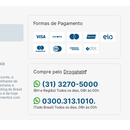
Formas de Pagamento
sco
Compre pelo
Drogatel
zonte, a
milhares de
(31) 3270-5000
eirismo e
ting do Brasil
(BH e Região) Todos os dias, 06h às 00h
o é de hoje
camentos com
0300.313.1010.
(Todo Brasil) Todos os dias, 06h às 00h