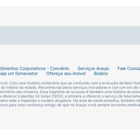
dimentos Corporativos - Convênio
Serviços Araujo
Fale Cono
Seja um fornecedor
Ofereça seu imóvel
Bulário
 você. Com uma história centenária que se confunde com a evolução de Belo Hori
s do interior do estado. Reconhecida pelos serviços inovadores e com um mix de 
trimônio dos mineiros. Essa trajetória de sucesso é também uma história de pion
 oferecer o plantão 24 horas (1933), a primeira a oferecer o serviço de telemarke
primeira rede a implantar o modelo drugstore. Na área de medicamentos, também nã
 novo para uma confiança antiga: de que na Araujo você sempre encontra medi