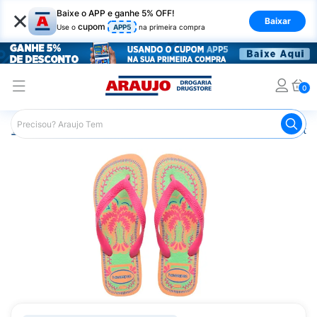
×
Baixe o APP e ganhe 5% OFF!
Baixar
cupom
Use o
APP5
na primeira compra
0
Araujo
Mercado
Casa e Utilidades
Calçados e Vestuá