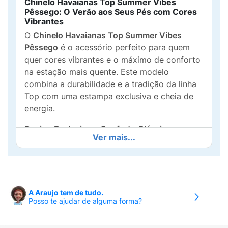
Chinelo Havaianas Top Summer Vibes
Pêssego: O Verão aos Seus Pés com Cores
Vibrantes
O
Chinelo Havaianas Top Summer Vibes
Pêssego
é o acessório perfeito para quem
quer cores vibrantes e o máximo de conforto
na estação mais quente. Este modelo
combina a durabilidade e a tradição da linha
Top com uma estampa exclusiva e cheia de
energia.
Design Exclusivo e Conforto Clássico:
Ver mais...
Estampa "Summer Vibes":
O design
apresenta um padrão inspirado na arte
artesanal, com uma vibrante estampa de
palmeira
em tons de
laranja, pêssego,
A Araujo tem de tudo.
verde-limão e pink neon
nas tiras.
Posso te ajudar de alguma forma?
Conforto Havaianas Top:
Mantendo a