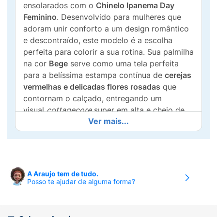
ensolarados com o
Chinelo Ipanema Day
Feminino
. Desenvolvido para mulheres que
adoram unir conforto a um design romântico
e descontraído, este modelo é a escolha
perfeita para colorir a sua rotina. Sua palmilha
na cor
Bege
serve como uma tela perfeita
para a belíssima estampa contínua de
cerejas
vermelhas e delicadas flores rosadas
que
contornam o calçado, entregando um
visual
cottagecore
super em alta e cheio de
Ver mais...
feminilidade.
Além de encantar pelos olhos, a linha Day da
Ipanema é sinônimo de bem-estar. Produzida
com material flexível, leve e de alta qualidade
A Araujo tem de tudo.
(característico da marca), a sandália
Posso te ajudar de alguma forma?
proporciona um calce extremamente macio,
adaptando-se perfeitamente ao formato dos
pés. As tiras finas e texturizadas garantem um