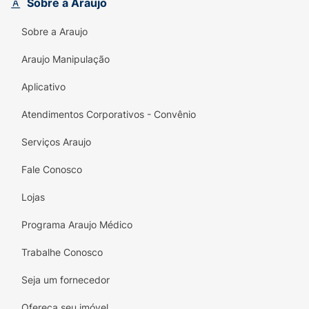
Sobre a Araujo
encaixe seguro e confortável, enquanto o
solado com frisos antiderrapantes oferece a
Sobre a Araujo
estabilidade necessária para você caminhar
com confiança e leveza, seja dentro de casa
Araujo Manipulação
ou em um passeio ao ar livre.
Aplicativo
Principais Benefícios:
Atendimentos Corporativos - Convênio
Design Romântico:
Estampa exclusiva e
super fofa de cerejas e flores que
Serviços Araujo
contornam a palmilha, trazendo um toque
Fale Conosco
delicado ao visual.
Lojas
Conforto Ipanema:
Confeccionado em
material flexível e leve, garantindo pisadas
Programa Araujo Médico
macias que não cansam os pés ao longo do
dia.
Trabalhe Conosco
Versatilidade de Cores:
A base bege neutra
Seja um fornecedor
combinada com os detalhes em vermelho e
Ofereça seu imóvel