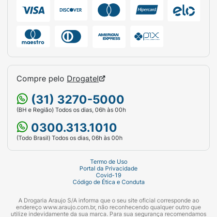
manter as cores da sua estampa sempre
vibrantes, lave o chinelo utilizando água,
sabão neutro e uma esponja macia. Deixe
secar em um local arejado e protegido do sol
direto.
Ficha Técnica:
Compre pelo
Drogatel
Marca:
Ipanema.
(31) 3270-5000
Linha:
Day.
(BH e Região) Todos os dias, 06h às 00h
Gênero:
Feminino.
0300.313.1010
(Todo Brasil) Todos os dias, 06h às 00h
Tamanho:
37/38.
Cor da Palmilha:
Bege com estampa de
Termo de Uso
Portal da Privacidade
cerejas e flores (Vermelho/Rosa).
Covid-19
Código de Ética e Conduta
Cor da Tira:
Bege claro / Off-white
A Drogaria Araujo S/A informa que o seu site oficial corresponde ao
(Texturizada).
endereço www.araujo.com.br, não reconhecendo qualquer outro que
utilize indevidamente da sua marca. Para sua segurança recomendamos