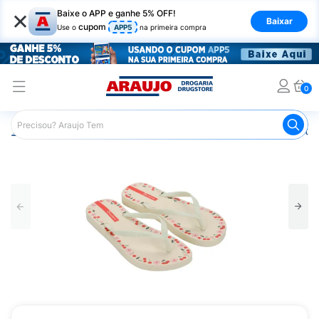
×
Baixe o APP e ganhe 5% OFF!
Baixar
cupom
Use o
APP5
na primeira compra
0
Araujo
Mercado
Casa e Utilidades
Calçados e Vestuá