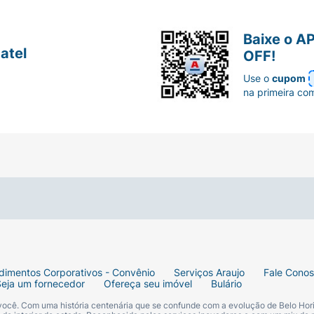
Baixe o A
atel
OFF!
Use o
cupom
na primeira co
dimentos Corporativos - Convênio
Serviços Araujo
Fale Cono
Seja um fornecedor
Ofereça seu imóvel
Bulário
 você. Com uma história centenária que se confunde com a evolução de Belo Hori