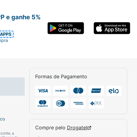
PP e ganhe 5%
APP5
mpra
Formas de Pagamento
sco
Compre pelo
Drogatel
zonte, a