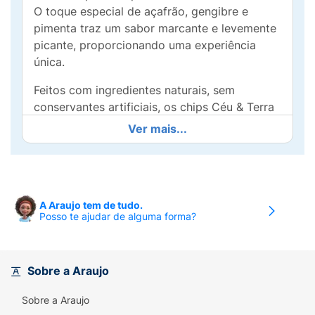
O toque especial de açafrão, gengibre e
pimenta traz um sabor marcante e levemente
picante, proporcionando uma experiência
única.
Feitos com ingredientes naturais, sem
conservantes artificiais, os chips Céu & Terra
são ideais para momentos de pausa no dia a
Ver mais...
dia, combinando praticidade e um sabor
surpreendente. Uma escolha perfeita para
quem deseja um lanche equilibrado sem abrir
mão do prazer de comer bem!
A Araujo tem de tudo.
Posso te ajudar de alguma forma?
Sobre a Araujo
Sobre a Araujo