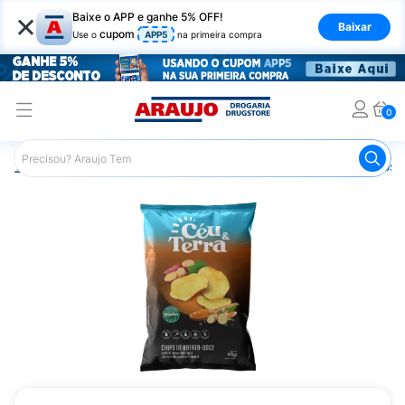
×
Baixe o APP e ganhe 5% OFF!
Baixar
cupom
Use o
APP5
na primeira compra
0
Araujo
Mercado
Salgadinhos e Snacks
Salgadinhos