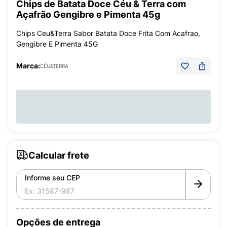
Chips de Batata Doce Céu & Terra com
Açafrão Gengibre e Pimenta 45g
Chips Ceu&Terra Sabor Batata Doce Frita Com Acafrao,
Gengibre E Pimenta 45G
Marca:
CÉU&TERRA
Calcular frete
Informe seu CEP
Opções de entrega