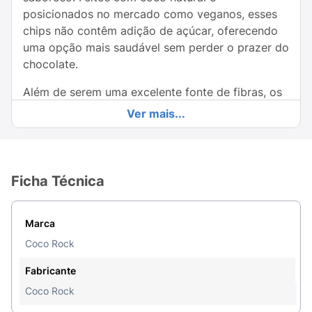
posicionados no mercado como veganos, esses
chips não contêm adição de açúcar, oferecendo
uma opção mais saudável sem perder o prazer do
chocolate.
Além de serem uma excelente fonte de fibras, os
Chips de Coco Crocante garantem saciedade e
Ver mais...
oferecem a energia necessária para o seu dia a
dia. Sua versatilidade permite que sejam
consumidos a qualquer hora: como petisco, em
saladas, ou adicionados ao seu iogurte e
Ficha Técnica
sobremesas.
Com o cuidado e qualidade da Coco Rock, esses
Marca
chips são uma perfeita combinação de sabor
Coco Rock
intenso e benefícios nutricionais. Adicione os
Chips de Coco Sabor Cacau à sua rotina e
Fabricante
descubra um novo favorito saudável! Deixe-se
Coco Rock
envolver pela crocância e pelo sabor único de