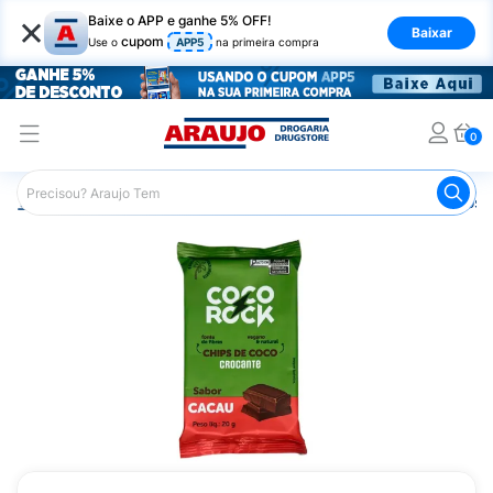
×
Baixe o APP e ganhe 5% OFF!
Baixar
cupom
Use o
APP5
na primeira compra
0
Araujo
Mercado
Salgadinhos e Snacks
Salgadinhos