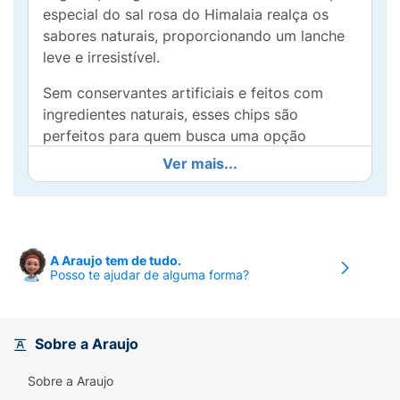
especial do sal rosa do Himalaia realça os
sabores naturais, proporcionando um lanche
leve e irresistível.
Sem conservantes artificiais e feitos com
ingredientes naturais, esses chips são
perfeitos para quem busca uma opção
saudável e saborosa. Aproveite a união de
Ver mais...
mandioca e batata-doce em um snack prático
e nutritivo, ideal para qualquer momento do
dia!
A Araujo tem de tudo.
Posso te ajudar de alguma forma?
Sobre a Araujo
Sobre a Araujo