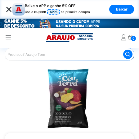
×
Baixe o APP e ganhe 5% OFF!
Baixar
cupom
Use o
APP5
na primeira compra
0
Araujo
Mercado
Salgadinhos e Snacks
Salgadinhos