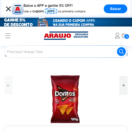
×
Baixe o APP e ganhe 5% OFF!
Baixar
cupom
Use o
APP5
na primeira compra
0
Araujo
Mercado
Salgadinhos e Snacks
Chips De Mil