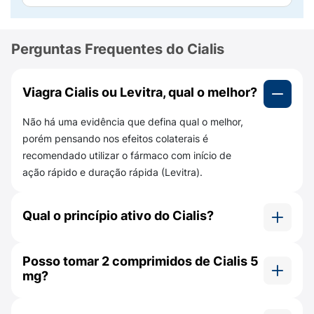
Mas atenção! Cialis não vai causar uma
ereção, ele apenas auxilia na ereção após
Perguntas Frequentes do Cialis
você ter se excitado. Sem estimulação sexual,
o pênis não ficará ereto.
Viagra Cialis ou Levitra, qual o melhor?
Qual a composição de Cialis 5mg?
Cialis Diário 5mg é composto de 5 mg de
Não há uma evidência que defina qual o melhor,
tadalafila mais alguns excipientes. Os
porém pensando nos efeitos colaterais é
excipientes são substâncias adicionadas para
recomendado utilizar o fármaco com início de
dar forma e facilitar a administração do
ação rápido e duração rápida (Levitra).
medicamento. São eles:
Qual o princípio ativo do Cialis?
Lactose monoidratada;
Hiprolose;
É o tadalafila.
Posso tomar 2 comprimidos de Cialis 5
Croscarmelose sódica;
mg?
Laurilsulfato de sódio;
Não há essa recomendação, pois o Cialis 5 mg é