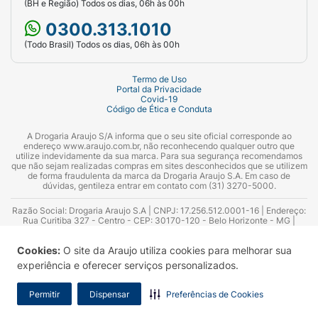
Inchaço das pálpebras;
(BH e Região) Todos os dias, 06h às 00h
0300.313.1010
Dispneia (falta de ar);
(Todo Brasil) Todos os dias, 06h às 00h
Vômitos;
Termo de Uso
Edema periférico (inchaço nas mãos, pés e
Portal da Privacidade
Covid-19
pernas).
Código de Ética e Conduta
Após a comercialização de Cialis, em algumas
A Drogaria Araujo S/A informa que o seu site oficial corresponde ao
endereço www.araujo.com.br, não reconhecendo qualquer outro que
instâncias bem raras (menos de 0,01% dos
utilize indevidamente da sua marca. Para sua segurança recomendamos
que não sejam realizadas compras em sites desconhecidos que se utilizem
pacientes), o medicamento causou as
de forma fraudulenta da marca da Drogaria Araujo S.A. Em caso de
seguintes reações:
dúvidas, gentileza entrar em contato com (31) 3270-5000.
No corpo como um todo
Razão Social: Drogaria Araujo S.A | CNPJ: 17.256.512.0001-16 | Endereço:
Rua Curitiba 327 - Centro - CEP: 30170-120 - Belo Horizonte - MG |
Telefones: 0300.313.1010 e (31) 3270-5000 Horário de funcionamento -
Reações de hipersensibilidade;
06:00h às 00:00h | Consultores técnicos responsáveis: Hairton Ayres
Cookies:
O site da Araujo utiliza cookies para melhorar sua
Azevedo Guimarães – CRF 10.965 | Yasmin Silva Alvarenga – CRF 52.584 -
Consultor substituto: Thiago Aguiar Pinheiro - CRF Nº 13.748. Alvará
experiência e oferecer serviços personalizados.
Erupção cutânea;
Sanitário: 2025020713 | Autorização de Funcionamento da Empresa (AFE):
7.16355-1
Urticária (erupção da pele com coceira);
Permitir
Dispensar
Preferências de Cookies