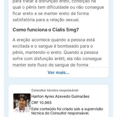
para tratar a disfunção erétil, condição na
qual o pênis tem dificuldade ou não consegue
ficar ereto e se manter ereto de forma
satisfatória para a relação sexual.
Como funciona o Cialis 5mg?
A ereção acontece quando a pessoa está
excitada e o sangue é bombeado para o
pênis, mantendo-o ereto. Quando a pessoa
sofre com disfunção erétil, ela não consegue
manter este fluxo de sangue de forma
satisfatória para realizar a relação sexual.
Ver mais...
Cialis ajuda a manter o fluxo de sangue no
pênis e auxiliar na performance do sexo de
Consultor técnico responsável:
forma satisfatória. O medicamento tem efeito
Hairton Ayres Azevedo Guimarães
a partir de, em média, 30 minutos após a
CRF 10.965
administração e sua ação pode durar por até
Este conteúdo foi criado sob a supervisão
36 horas.
técnica do Consultor responsável.