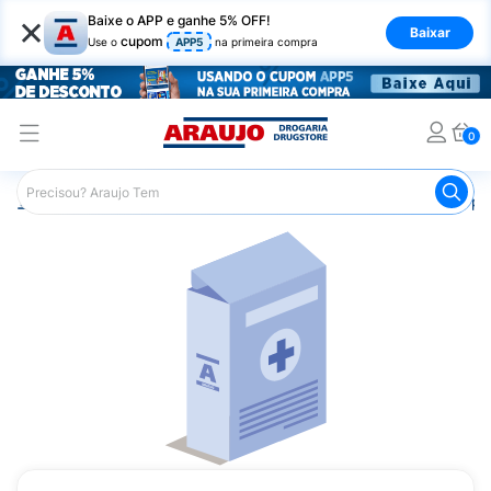
×
Baixe o APP e ganhe 5% OFF!
Baixar
cupom
Use o
APP5
na primeira compra
0
Araujo
Medicamentos
Saúde do Homem
Remédio par