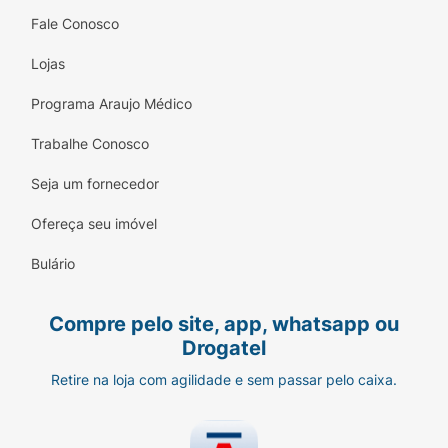
Siga sempre as orientações do seu médico,
Fale Conosco
respeitando os horários, as doses e a
duração do tratamento.
Lojas
Quais os efeitos colaterais da Cialis
Programa Araujo Médico
5mg?
Trabalhe Conosco
Assim como qualquer medicamento, o uso de
Cialis pode causar alguns efeitos colaterais. O
Seja um fornecedor
efeito mais comum (mais de 10% dos
pacientes) é dor de cabeça (cefaleia).
Ofereça seu imóvel
Entre 1% e 10% dos pacientes também
Bulário
relataram:
Compre pelo site, app, whatsapp ou
Dor nas costas;
Drogatel
Tontura;
Retire na loja com agilidade e sem passar pelo caixa.
Dispepsia (indisposição gástrica);
Rubor facial (vermelhidão no rosto);