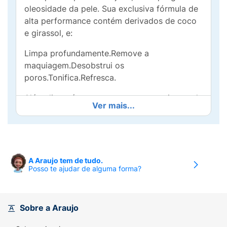
oleosidade da pele. Sua exclusiva fórmula de
alta performance contém derivados de coco
e girassol, e:
Limpa profundamente.Remove a
maquiagem.Desobstrui os
poros.Tonifica.Refresca.
Além disso, é extremamente suave e isenta de
Ver mais...
álcool, parabenos, sulfatos e etoxilados.
Acalma a pele e deixa uma sensação de
frescor e suavidade.
Modo de usar:
Aplique com algodão sobre o
A Araujo tem de tudo.
rosto, pálpebras, lábios e pescoço. Não há
Posso te ajudar de alguma forma?
necessidade de enxaguar. Utilize pela manhã
e à noite.
Sobre a Araujo