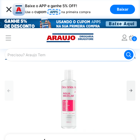
×
Baixe o APP e ganhe 5% OFF!
Baixar
cupom
Use o
APP5
na primeira compra
0
Araujo
Beleza e Cuidados
Cuidados com o Rosto
Águ