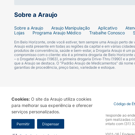
Sobre a Araujo
Sobre a Araujo
Araujo Manipulação
Aplicativo
Aten
Lojas
Programa Araujo Médico
Trabalhe Conosco
Em Belo Horizonte, onde você estiver, tem sempre uma Araujo perto de
Araujo está presente em todas as regiões da capital e em várias cidade
produtos de conveniência, saúde e bem-estar, a Drogaria Araujo é um pa
compromisso com o cliente: ela é a primeira drogaria de Belo Horizonte a
– o Drogatel Araujo (1963), a primeira drogaria Drive-Thru (1990) e a 
que a Araujo se destaca. O “Padrão Araujo de Medicamentos” dá nome
garantias de procedência, preço baixo, variedade e estoque.
Cookies:
O site da Araujo utiliza cookies
Termo de Uso
Portal da Privacidade
Covid-19
Código de É
para melhorar sua experiência e oferecer
serviços personalizados.
A Drogaria Araujo S/A informa que o seu site oficial corresponde ao e
marca. Para sua segurança recomendamos que não sejam realizadas com
Araujo S.A. Em caso de dúvidas, gentileza entrar em contato com (31)
Permitir
Dispensar
Razão Social: Drogaria Araujo S.A | CNPJ: 17.256.512.0001-16 | Endere