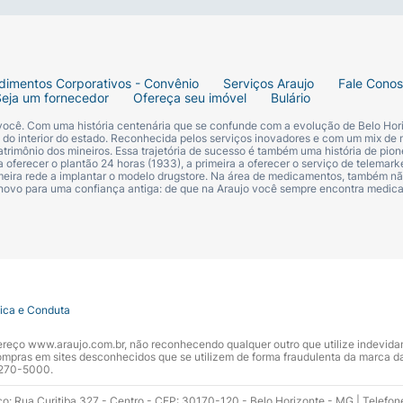
dimentos Corporativos - Convênio
Serviços Araujo
Fale Cono
Seja um fornecedor
Ofereça seu imóvel
Bulário
 você. Com uma história centenária que se confunde com a evolução de Belo Hori
s do interior do estado. Reconhecida pelos serviços inovadores e com um mix de 
trimônio dos mineiros. Essa trajetória de sucesso é também uma história de pion
 oferecer o plantão 24 horas (1933), a primeira a oferecer o serviço de telemarke
primeira rede a implantar o modelo drugstore. Na área de medicamentos, também nã
 novo para uma confiança antiga: de que na Araujo você sempre encontra medi
tica e Conduta
ndereço www.araujo.com.br, não reconhecendo qualquer outro que utilize indevid
pras em sites desconhecidos que se utilizem de forma fraudulenta da marca d
 3270-5000.
ço: Rua Curitiba 327 - Centro - CEP: 30170-120 - Belo Horizonte - MG | Telefon