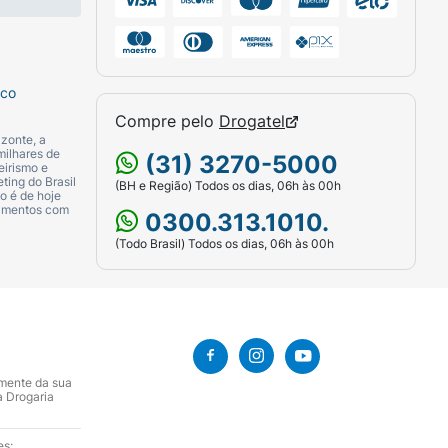
sco
Compre pelo
Drogatel
zonte, a
milhares de
(31) 3270-5000
eirismo e
ting do Brasil
(BH e Região) Todos os dias, 06h às 00h
o é de hoje
camentos com
0300.313.1010.
(Todo Brasil) Todos os dias, 06h às 00h
amente da sua
a Drogaria
es: