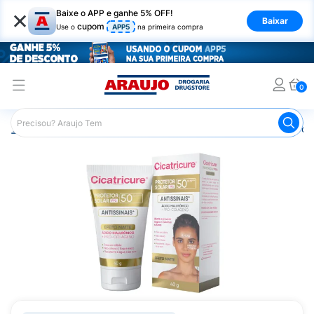
×
Baixe o APP e ganhe 5% OFF!
Baixar
cupom
Use o
APP5
na primeira compra
0
Araujo
Beleza e Cuidados
Cuidados com a Pele
Prot