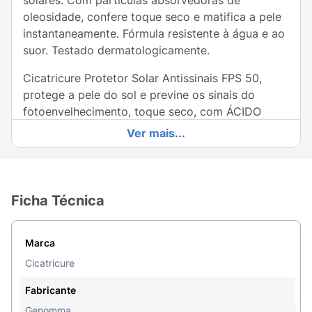
solares. Com partículas absorvedoras de
oleosidade, confere toque seco e matifica a pele
instantaneamente. Fórmula resistente à água e ao
suor. Testado dermatologicamente.
Cicatricure Protetor Solar Antissinais FPS 50,
protege a pele do sol e previne os sinais do
fotoenvelhecimento, toque seco, com ÁCIDO
HIALURÔNICO E PRÓ-COLÁGENO.
Modo de
Ver mais...
Uso:
Aplique abundantemente Cicatricure Protetor
Solar FPS 50, no mínimo 30 minutos antes da
exposição ao sol. Se a quantidade aplicada não
for adequada, o nível de proteção será
Ficha Técnica
significativamente reduzido. Reaplicar sempre,
generosa e frequentemente, quantas vezes for
Marca
necessário para manter a proteção,
especialmente após sudorese intensa, nadar ou
Cicatricure
banhar-se, secar-se com toalha e durante a
Fabricante
exposição ao sol.
Genomma