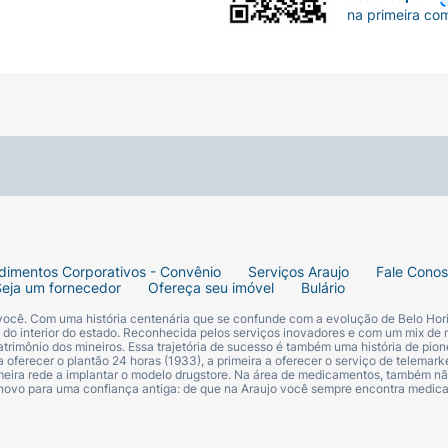
na primeira co
dimentos Corporativos - Convênio
Serviços Araujo
Fale Cono
Seja um fornecedor
Ofereça seu imóvel
Bulário
 você. Com uma história centenária que se confunde com a evolução de Belo Hori
s do interior do estado. Reconhecida pelos serviços inovadores e com um mix de 
trimônio dos mineiros. Essa trajetória de sucesso é também uma história de pion
 oferecer o plantão 24 horas (1933), a primeira a oferecer o serviço de telemarke
primeira rede a implantar o modelo drugstore. Na área de medicamentos, também nã
 novo para uma confiança antiga: de que na Araujo você sempre encontra medi