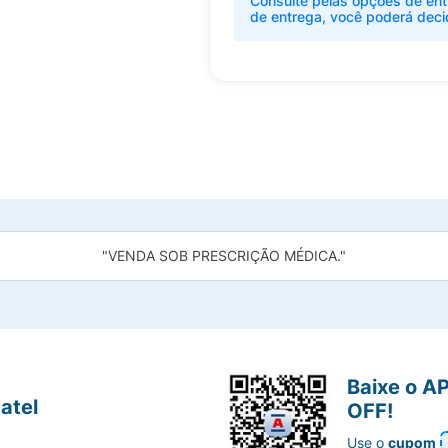
Consulte pelas opções de ent
de entrega, você poderá deci
"VENDA SOB PRESCRIÇÃO MÉDICA."
Baixe o A
atel
OFF!
Use o
cupom