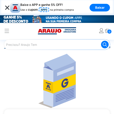
×
Baixe o APP e ganhe 5% OFF!
Baixar
cupom
Use o
APP5
na primeira compra
0
Araujo
Medicamentos
Remédio para o Sistema Circulató