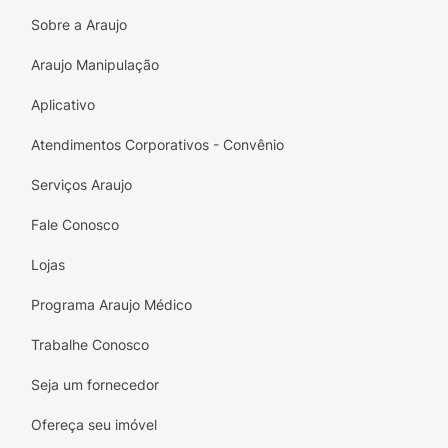
Modo de usar:
Posicione o produto na região
Sobre a Araujo
lombar de forma que as abas fechem na
frente do copro, ajustando através das abas
Araujo Manipulação
de fecho aderente. Aumente a compressão
Aplicativo
ajustando as faixas elásticas.
Atendimentos Corporativos - Convênio
Serviços Araujo
Fale Conosco
Lojas
Programa Araujo Médico
Trabalhe Conosco
Seja um fornecedor
Ofereça seu imóvel