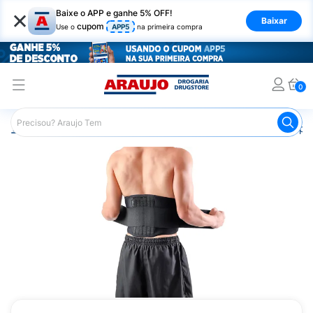
×
Baixe o APP e ganhe 5% OFF!
Baixar
cupom
Use o
APP5
na primeira compra
0
Araujo
Saúde e Bem Estar
Ortopédicos
Cinta Terapê