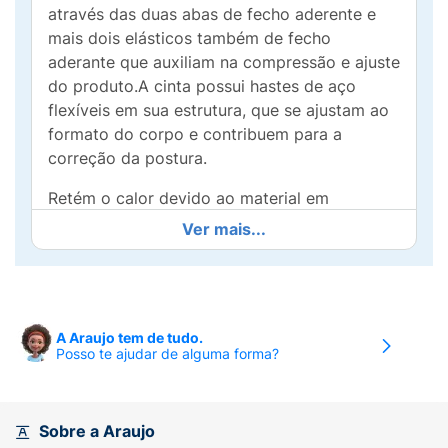
através das duas abas de fecho aderente e
mais dois elásticos também de fecho
aderante que auxiliam na compressão e ajuste
do produto.A cinta possui hastes de aço
flexíveis em sua estrutura, que se ajustam ao
formato do corpo e contribuem para a
correção da postura.
Retém o calor devido ao material em
neoprene, mantendo a região aquecida e
Ver mais...
auxiliando no alívio da dor.
Empregada no auxílio ao combate da flacidez
abdominal, no uso pós-parto e pós-cirúrgico
(abdominal e de coluna lombar), também
A Araujo tem de tudo.
Posso te ajudar de alguma forma?
indicado para pessoas que permanecem em
um longo período sentado ou em pé..
Tamanho:
Único, ajustável.
Sobre a Araujo