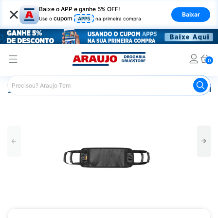
×
Baixe o APP e ganhe 5% OFF!
Baixar
cupom
Use o
APP5
na primeira compra
0
Araujo
Saúde e Bem Estar
Ortopédicos
Bota Imobili