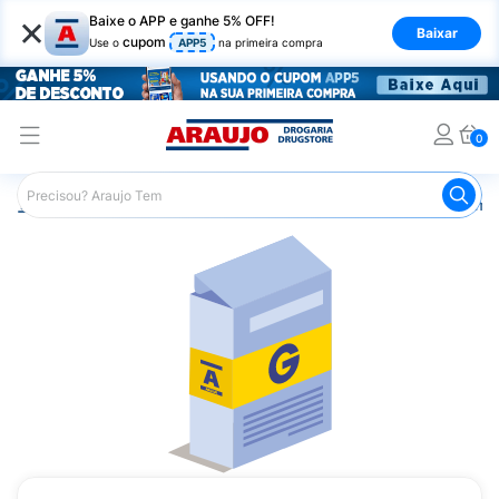
×
Baixe o APP e ganhe 5% OFF!
Baixar
cupom
Use o
APP5
na primeira compra
0
Araujo
Medicamentos
Remédios Cardiológicos
Reméd