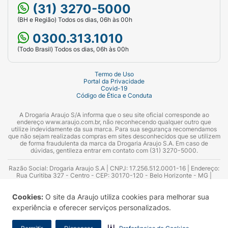
(31) 3270-5000
(BH e Região) Todos os dias, 06h às 00h
0300.313.1010
(Todo Brasil) Todos os dias, 06h às 00h
Termo de Uso
Portal da Privacidade
Covid-19
Código de Ética e Conduta
A Drogaria Araujo S/A informa que o seu site oficial corresponde ao
endereço www.araujo.com.br, não reconhecendo qualquer outro que
utilize indevidamente da sua marca. Para sua segurança recomendamos
que não sejam realizadas compras em sites desconhecidos que se utilizem
de forma fraudulenta da marca da Drogaria Araujo S.A. Em caso de
dúvidas, gentileza entrar em contato com (31) 3270-5000.
Razão Social: Drogaria Araujo S.A | CNPJ: 17.256.512.0001-16 | Endereço:
Rua Curitiba 327 - Centro - CEP: 30170-120 - Belo Horizonte - MG |
Telefones: 0300.313.1010 e (31) 3270-5000 Horário de funcionamento -
06:00h às 00:00h | Consultores técnicos responsáveis: Hairton Ayres
Cookies:
O site da Araujo utiliza cookies para melhorar sua
Azevedo Guimarães – CRF 10.965 | Yasmin Silva Alvarenga – CRF 52.584 -
Consultor substituto: Thiago Aguiar Pinheiro - CRF Nº 13.748. Alvará
experiência e oferecer serviços personalizados.
Sanitário: 2025020713 | Autorização de Funcionamento da Empresa (AFE):
7.16355-1