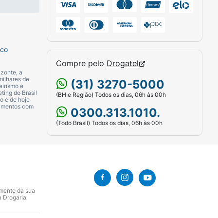
sco
Compre pelo
Drogatel
zonte, a
milhares de
(31) 3270-5000
eirismo e
ting do Brasil
(BH e Região) Todos os dias, 06h às 00h
o é de hoje
camentos com
0300.313.1010.
(Todo Brasil) Todos os dias, 06h às 00h
amente da sua
a Drogaria