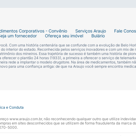
dimentos Corporativos - Convênio
Serviços Araujo
Fale Cono
Seja um fornecedor
Ofereça seu imóvel
Bulário
 você. Com uma história centenária que se confunde com a evolução de Belo Hori
s do interior do estado. Reconhecida pelos serviços inovadores e com um mix de 
trimônio dos mineiros. Essa trajetória de sucesso é também uma história de pion
 oferecer o plantão 24 horas (1933), a primeira a oferecer o serviço de telemarke
primeira rede a implantar o modelo drugstore. Na área de medicamentos, também nã
 novo para uma confiança antiga: de que na Araujo você sempre encontra medi
tica e Conduta
ndereço www.araujo.com.br, não reconhecendo qualquer outro que utilize indevid
pras em sites desconhecidos que se utilizem de forma fraudulenta da marca d
 3270-5000.