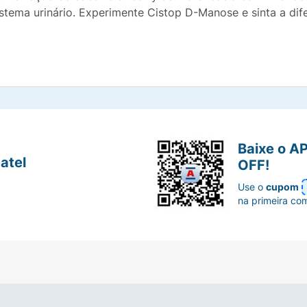
stema urinário. Experimente Cistop D-Manose e sinta a di
Baixe o A
atel
OFF!
Use o
cupom
na primeira co