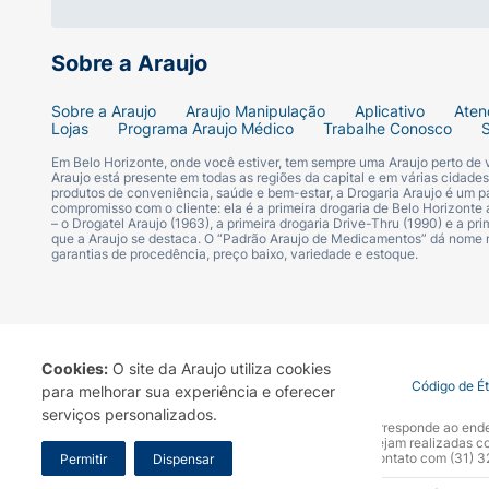
Sobre a Araujo
Sobre a Araujo
Araujo Manipulação
Aplicativo
Aten
Lojas
Programa Araujo Médico
Trabalhe Conosco
Em Belo Horizonte, onde você estiver, tem sempre uma Araujo perto de
Araujo está presente em todas as regiões da capital e em várias cidade
produtos de conveniência, saúde e bem-estar, a Drogaria Araujo é um pa
compromisso com o cliente: ela é a primeira drogaria de Belo Horizonte a
– o Drogatel Araujo (1963), a primeira drogaria Drive-Thru (1990) e a 
que a Araujo se destaca. O “Padrão Araujo de Medicamentos” dá nome
garantias de procedência, preço baixo, variedade e estoque.
Cookies:
O site da Araujo utiliza cookies
Termo de Uso
Portal da Privacidade
Covid-19
Código de É
para melhorar sua experiência e oferecer
serviços personalizados.
A Drogaria Araujo S/A informa que o seu site oficial corresponde ao e
marca. Para sua segurança recomendamos que não sejam realizadas com
Araujo S.A. Em caso de dúvidas, gentileza entrar em contato com (31)
Permitir
Dispensar