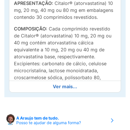
APRESENTAÇÃO:
Citalor® (atorvastatina) 10
mg, 20 mg, 40 mg ou 80 mg em embalagens
contendo 30 comprimidos revestidos.
COMPOSIÇÃO:
Cada comprimido revestido
de Citalor® (atorvastatina) 10 mg, 20 mg ou
40 mg contém atorvastatina cálcica
equivalente a 10 mg, 20 mg ou 40 mg de
atorvastatina base, respectivamente.
Excipientes: carbonato de cálcio, celulose
microcristalina, lactose monoidratada,
croscarmelose sódica, polissorbato 80,
hiprolose, estearato de magnésio, corante
Ver mais...
branco Opadry® (hipromelose, macrogol,
dióxido de titânio e talco), emulsão
simeticona (simeticona, polissorbato 65,
metilcelulose, estearato de polioxil 8,
A Araujo tem de tudo.
monoestearato de glicerol, goma xantana,
Posso te ajudar de alguma forma?
ácido benzóico, ácido sórbico, ácido sulfúrico