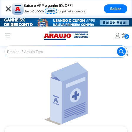
×
Baixe o APP e ganhe 5% OFF!
Baixar
cupom
Use o
APP5
na primeira compra
0
Araujo
Medicamentos
Remédios Cardiológicos
Reméd