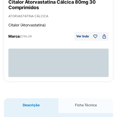
Citalor Atorvastatina Cálcica 80mg 30
Comprimidos
ATORVASTATINA CÁLCICA
Citalor (Atorvastatina)
Marca:
Ver bula
CITALOR
Descrição
Ficha Técnica