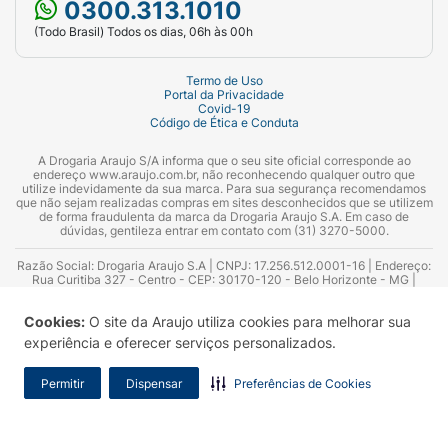
0300.313.1010
(Todo Brasil) Todos os dias, 06h às 00h
Termo de Uso
Portal da Privacidade
Covid-19
Código de Ética e Conduta
A Drogaria Araujo S/A informa que o seu site oficial corresponde ao
endereço www.araujo.com.br, não reconhecendo qualquer outro que
utilize indevidamente da sua marca. Para sua segurança recomendamos
que não sejam realizadas compras em sites desconhecidos que se utilizem
de forma fraudulenta da marca da Drogaria Araujo S.A. Em caso de
dúvidas, gentileza entrar em contato com (31) 3270-5000.
Razão Social: Drogaria Araujo S.A | CNPJ: 17.256.512.0001-16 | Endereço:
Rua Curitiba 327 - Centro - CEP: 30170-120 - Belo Horizonte - MG |
Telefones: 0300.313.1010 e (31) 3270-5000 Horário de funcionamento -
06:00h às 00:00h | Consultores técnicos responsáveis: Hairton Ayres
Cookies:
O site da Araujo utiliza cookies para melhorar sua
Azevedo Guimarães – CRF 10.965 | Yasmin Silva Alvarenga – CRF 52.584 -
Consultor substituto: Thiago Aguiar Pinheiro - CRF Nº 13.748. Alvará
experiência e oferecer serviços personalizados.
Sanitário: 2025020713 | Autorização de Funcionamento da Empresa (AFE):
7.16355-1
Permitir
Dispensar
Preferências de Cookies