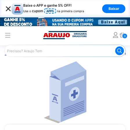
×
Baixe o APP e ganhe 5% OFF!
Baixar
cupom
Use o
APP5
na primeira compra
0
Araujo
Medicamentos
Remédios Cardiológicos
Reméd