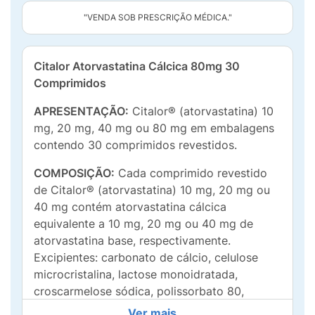
"VENDA SOB PRESCRIÇÃO MÉDICA."
Citalor Atorvastatina Cálcica 80mg 30
Comprimidos
APRESENTAÇÃO:
Citalor® (atorvastatina) 10
mg, 20 mg, 40 mg ou 80 mg em embalagens
contendo 30 comprimidos revestidos.
COMPOSIÇÃO:
Cada comprimido revestido
de Citalor® (atorvastatina) 10 mg, 20 mg ou
40 mg contém atorvastatina cálcica
equivalente a 10 mg, 20 mg ou 40 mg de
atorvastatina base, respectivamente.
Excipientes: carbonato de cálcio, celulose
microcristalina, lactose monoidratada,
croscarmelose sódica, polissorbato 80,
hiprolose, estearato de magnésio, corante
Ver mais...