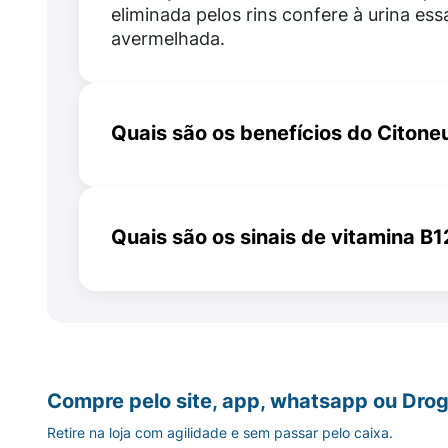
eliminada pelos rins confere à urina ess
avermelhada.
Quais são os benefícios do Citone
Citoneurin 5000 mg alivia as dores cau
neuralgia e pela neurite e ajuda a resta
nos nervos causados pelas doenças.
Quais são os sinais de vitamina B1
Dentre os sintomas de deficiência de v
estão anemia, fadiga, formigamento e 
mãos e pés, dificuldades de equilíbrio,
memória e confusão mental, além de al
boca e língua.
Compre pelo site, app, whatsapp ou Drog
Retire na loja com agilidade e sem passar pelo caixa.