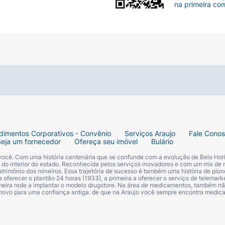
na primeira co
dimentos Corporativos - Convênio
Serviços Araujo
Fale Cono
Seja um fornecedor
Ofereça seu imóvel
Bulário
 você. Com uma história centenária que se confunde com a evolução de Belo Hori
s do interior do estado. Reconhecida pelos serviços inovadores e com um mix de 
trimônio dos mineiros. Essa trajetória de sucesso é também uma história de pion
 oferecer o plantão 24 horas (1933), a primeira a oferecer o serviço de telemarke
primeira rede a implantar o modelo drugstore. Na área de medicamentos, também nã
 novo para uma confiança antiga: de que na Araujo você sempre encontra medi