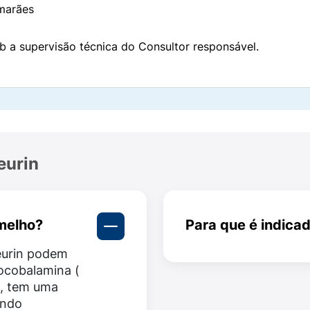
marães
b a supervisão técnica do Consultor responsável.
eurin
rmelho?
Para que é indica
eurin podem
Citoneurin 5000 mg é
nocobalamina (
leves a moderados de 
m, tem uma
ando