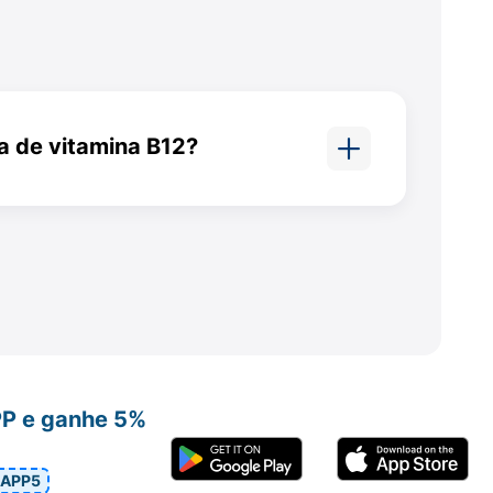
a de vitamina B12?
amina B12 pode ser causada por
tre eles genética e falta de
 ricos nesta vitamina.
PP e ganhe 5%
APP5