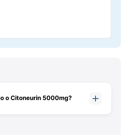
do o Citoneurin 5000mg?
 indicado para tratar casos
neuralgia e neurite.