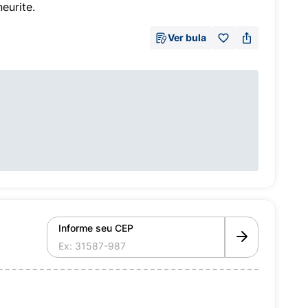
eurite.
Ver bula
Informe seu CEP