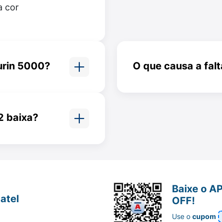
a cor
urin 5000?
O que causa a falt
sadas pela
A deficiência de vit
urar os danos
diversos fatores, den
consumo de alimentos
2 baixa?
itamina B12
dormência nas
 problemas de
terações na
Baixe o A
atel
OFF!
Use o
cupom