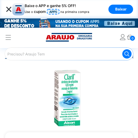
×
Baixe o APP e ganhe 5% OFF!
Baixar
cupom
Use o
APP5
na primeira compra
0
Araujo
Medicamentos
Saúde dos Olhos
Colírio para 