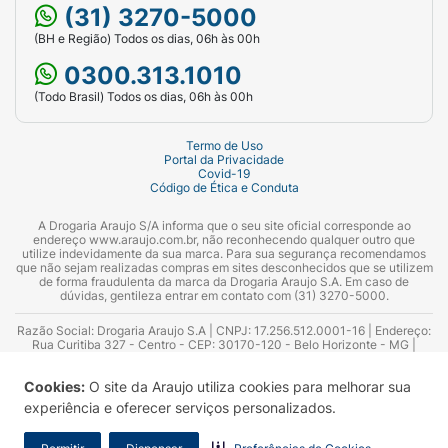
(31) 3270-5000
(BH e Região) Todos os dias, 06h às 00h
0300.313.1010
(Todo Brasil) Todos os dias, 06h às 00h
Termo de Uso
Portal da Privacidade
Covid-19
Código de Ética e Conduta
A Drogaria Araujo S/A informa que o seu site oficial corresponde ao
endereço www.araujo.com.br, não reconhecendo qualquer outro que
utilize indevidamente da sua marca. Para sua segurança recomendamos
que não sejam realizadas compras em sites desconhecidos que se utilizem
de forma fraudulenta da marca da Drogaria Araujo S.A. Em caso de
dúvidas, gentileza entrar em contato com (31) 3270-5000.
Razão Social: Drogaria Araujo S.A | CNPJ: 17.256.512.0001-16 | Endereço:
Rua Curitiba 327 - Centro - CEP: 30170-120 - Belo Horizonte - MG |
Telefones: 0300.313.1010 e (31) 3270-5000 Horário de funcionamento -
06:00h às 00:00h | Consultores técnicos responsáveis: Hairton Ayres
Cookies:
O site da Araujo utiliza cookies para melhorar sua
Azevedo Guimarães – CRF 10.965 | Yasmin Silva Alvarenga – CRF 52.584 -
Consultor substituto: Thiago Aguiar Pinheiro - CRF Nº 13.748. Alvará
experiência e oferecer serviços personalizados.
Sanitário: 2025020713 | Autorização de Funcionamento da Empresa (AFE):
7.16355-1