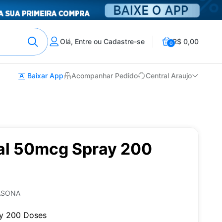
Olá, Entre ou Cadastre-se
R$ 0,00
0
Baixar App
Acompanhar Pedido
Central Araujo
ral 50mcg Spray 200
ASONA
ay 200 Doses