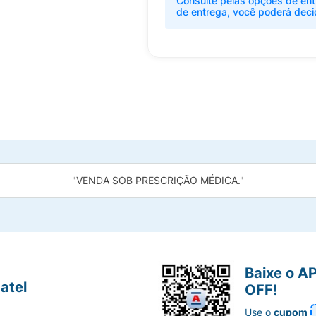
Consulte pelas opções de ent
de entrega, você poderá deci
"VENDA SOB PRESCRIÇÃO MÉDICA."
Baixe o A
atel
OFF!
Use o
cupom