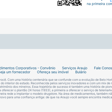
na primeira co
dimentos Corporativos - Convênio
Serviços Araujo
Fale Cono
Seja um fornecedor
Ofereça seu imóvel
Bulário
 você. Com uma história centenária que se confunde com a evolução de Belo Hori
s do interior do estado. Reconhecida pelos serviços inovadores e com um mix de 
trimônio dos mineiros. Essa trajetória de sucesso é também uma história de pion
 oferecer o plantão 24 horas (1933), a primeira a oferecer o serviço de telemarke
primeira rede a implantar o modelo drugstore. Na área de medicamentos, também nã
 novo para uma confiança antiga: de que na Araujo você sempre encontra medi