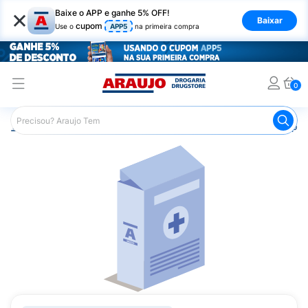
×
Baixe o APP e ganhe 5% OFF!
Baixar
cupom
Use o
APP5
na primeira compra
0
Araujo
Medicamentos
Saúde da Mulher
Remédio pa