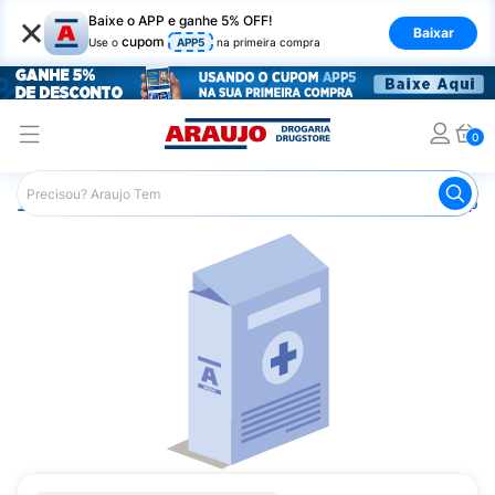
×
Baixe o APP e ganhe 5% OFF!
Baixar
cupom
Use o
APP5
na primeira compra
0
Araujo
Medicamentos
Saúde da Mulher
Remédio pa