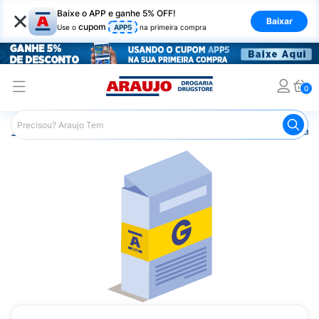
×
Baixe o APP e ganhe 5% OFF!
Baixar
cupom
Use o
APP5
na primeira compra
0
Araujo
Medicamentos
Remédio para o Sistema Circulató