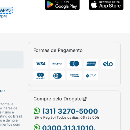
APP5
mpra
Formas de Pagamento
sco
Compre pelo
Drogatel
zonte, a
milhares de
(31) 3270-5000
eirismo e
ting do Brasil
(BH e Região) Todos os dias, 06h às 00h
o é de hoje
camentos com
0300.313.1010.