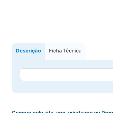
Descrição
Ficha Técnica
Compre pelo site, app, whatsapp ou Drog