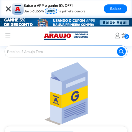
×
Baixe o APP e ganhe 5% OFF!
Baixar
cupom
Use o
APP5
na primeira compra
0
Araujo
Medicamentos
Remédio para Pele e Mucosa