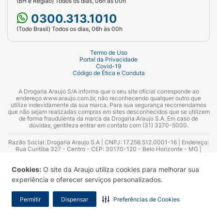
(BH e Região) Todos os dias, 06h às 00h
0300.313.1010
(Todo Brasil) Todos os dias, 06h às 00h
Termo de Uso
Portal da Privacidade
Covid-19
Código de Ética e Conduta
A Drogaria Araujo S/A informa que o seu site oficial corresponde ao
endereço www.araujo.com.br, não reconhecendo qualquer outro que
utilize indevidamente da sua marca. Para sua segurança recomendamos
que não sejam realizadas compras em sites desconhecidos que se utilizem
de forma fraudulenta da marca da Drogaria Araujo S.A. Em caso de
dúvidas, gentileza entrar em contato com (31) 3270-5000.
Razão Social: Drogaria Araujo S.A | CNPJ: 17.256.512.0001-16 | Endereço:
Rua Curitiba 327 - Centro - CEP: 30170-120 - Belo Horizonte - MG |
Telefones: 0300.313.1010 e (31) 3270-5000 Horário de funcionamento -
06:00h às 00:00h | Consultores técnicos responsáveis: Hairton Ayres
Cookies:
O site da Araujo utiliza cookies para melhorar sua
Azevedo Guimarães – CRF 10.965 | Yasmin Silva Alvarenga – CRF 52.584 -
Consultor substituto: Thiago Aguiar Pinheiro - CRF Nº 13.748. Alvará
experiência e oferecer serviços personalizados.
Sanitário: 2025020713 | Autorização de Funcionamento da Empresa (AFE):
7.16355-1
Permitir
Dispensar
Preferências de Cookies