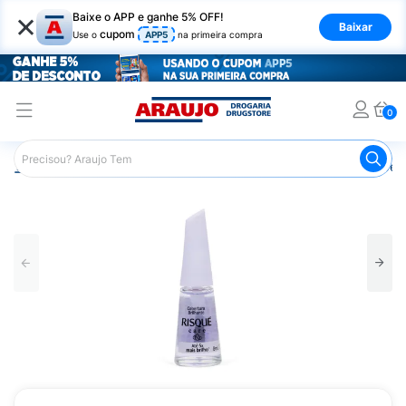
×
Baixe o APP e ganhe 5% OFF!
Baixar
cupom
Use o
APP5
na primeira compra
0
Araujo
Beleza e Cuidados
Unhas
Esmaltes
Cobert