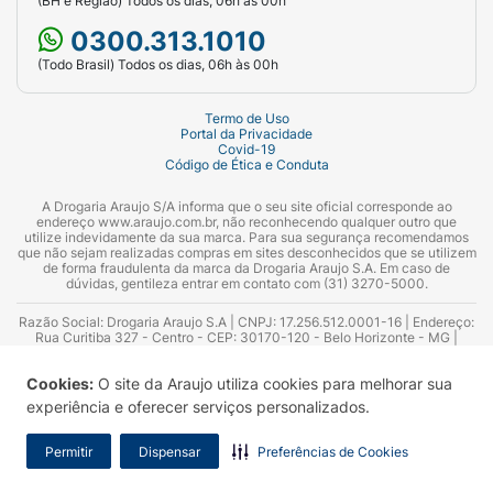
(BH e Região) Todos os dias, 06h às 00h
0300.313.1010
(Todo Brasil) Todos os dias, 06h às 00h
Termo de Uso
Portal da Privacidade
Covid-19
Código de Ética e Conduta
A Drogaria Araujo S/A informa que o seu site oficial corresponde ao
endereço www.araujo.com.br, não reconhecendo qualquer outro que
utilize indevidamente da sua marca. Para sua segurança recomendamos
que não sejam realizadas compras em sites desconhecidos que se utilizem
de forma fraudulenta da marca da Drogaria Araujo S.A. Em caso de
dúvidas, gentileza entrar em contato com (31) 3270-5000.
Razão Social: Drogaria Araujo S.A | CNPJ: 17.256.512.0001-16 | Endereço:
Rua Curitiba 327 - Centro - CEP: 30170-120 - Belo Horizonte - MG |
Telefones: 0300.313.1010 e (31) 3270-5000 Horário de funcionamento -
06:00h às 00:00h | Consultores técnicos responsáveis: Hairton Ayres
Cookies:
O site da Araujo utiliza cookies para melhorar sua
Azevedo Guimarães – CRF 10.965 | Yasmin Silva Alvarenga – CRF 52.584 -
Consultor substituto: Thiago Aguiar Pinheiro - CRF Nº 13.748. Alvará
experiência e oferecer serviços personalizados.
Sanitário: 2025020713 | Autorização de Funcionamento da Empresa (AFE):
7.16355-1
Permitir
Dispensar
Preferências de Cookies