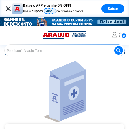
×
Baixe o APP e ganhe 5% OFF!
Baixar
cupom
Use o
APP5
na primeira compra
0
Araujo
Saúde e Bem Estar
Vitaminas e Minerais
Comp