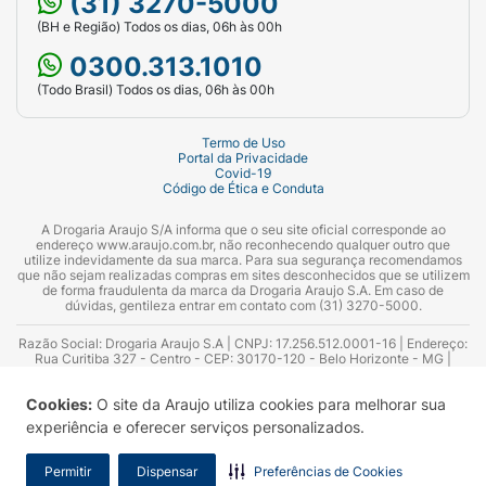
(31) 3270-5000
(BH e Região) Todos os dias, 06h às 00h
0300.313.1010
(Todo Brasil) Todos os dias, 06h às 00h
Termo de Uso
Portal da Privacidade
Covid-19
Código de Ética e Conduta
A Drogaria Araujo S/A informa que o seu site oficial corresponde ao
endereço www.araujo.com.br, não reconhecendo qualquer outro que
utilize indevidamente da sua marca. Para sua segurança recomendamos
que não sejam realizadas compras em sites desconhecidos que se utilizem
de forma fraudulenta da marca da Drogaria Araujo S.A. Em caso de
dúvidas, gentileza entrar em contato com (31) 3270-5000.
Razão Social: Drogaria Araujo S.A | CNPJ: 17.256.512.0001-16 | Endereço:
Rua Curitiba 327 - Centro - CEP: 30170-120 - Belo Horizonte - MG |
Telefones: 0300.313.1010 e (31) 3270-5000 Horário de funcionamento -
06:00h às 00:00h | Consultores técnicos responsáveis: Hairton Ayres
Cookies:
O site da Araujo utiliza cookies para melhorar sua
Azevedo Guimarães – CRF 10.965 | Yasmin Silva Alvarenga – CRF 52.584 -
Consultor substituto: Thiago Aguiar Pinheiro - CRF Nº 13.748. Alvará
experiência e oferecer serviços personalizados.
Sanitário: 2025020713 | Autorização de Funcionamento da Empresa (AFE):
7.16355-1
Permitir
Dispensar
Preferências de Cookies