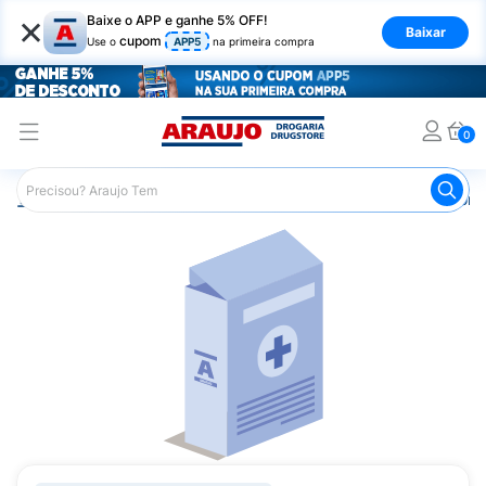
×
Baixe o APP e ganhe 5% OFF!
Baixar
cupom
Use o
APP5
na primeira compra
0
Araujo
Saúde e Bem Estar
Vitaminas e Minerais
Comp