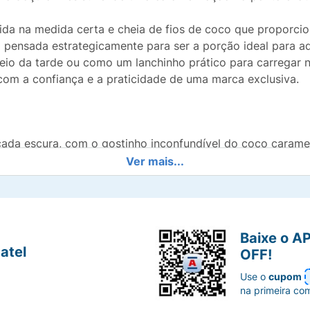
ida na medida certa e cheia de fios de coco que proporci
i pensada estrategicamente para ser a porção ideal para 
o da tarde ou como um lanchinho prático para carregar na
 com a confiança e a praticidade de uma marca exclusiva.
cada escura, com o gostinho inconfundível do coco carame
Ver mais...
m bastante coco, garantindo uma mastigação agradável.
 entrega a quantidade perfeita para saciar a vontade de 
Baixe o A
l para ter sempre na gaveta do escritório, no carro ou na 
atel
OFF!
m a qualidade garantida da marca Mió, exclusividade da D
Use o
cupom
na primeira co