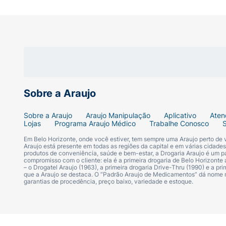
Abra a embalagem e saboreie a qualquer mo
para harmonizar com o seu café ou chá favo
gordura saturada. Aproveite seu momento do
Ficha Técnica:
Marca:
Mió (Exclusividade Drogaria Arauj
Sobre a Araujo
Produto:
Doce de coco.
Sobre a Araujo
Araujo Manipulação
Aplicativo
Aten
Lojas
Programa Araujo Médico
Trabalhe Conosco
Tipo:
Cocada Preta.
Em Belo Horizonte, onde você estiver, tem sempre uma Araujo perto de
Araujo está presente em todas as regiões da capital e em várias cidade
produtos de conveniência, saúde e bem-estar, a Drogaria Araujo é um pa
compromisso com o cliente: ela é a primeira drogaria de Belo Horizonte a
Alertas Nutricionais:
Alto em açúcar adici
– o Drogatel Araujo (1963), a primeira drogaria Drive-Thru (1990) e a 
que a Araujo se destaca. O “Padrão Araujo de Medicamentos” dá nome
garantias de procedência, preço baixo, variedade e estoque.
Peso Líquido:
25g.
Apresentação:
Embalagem individual (flowp