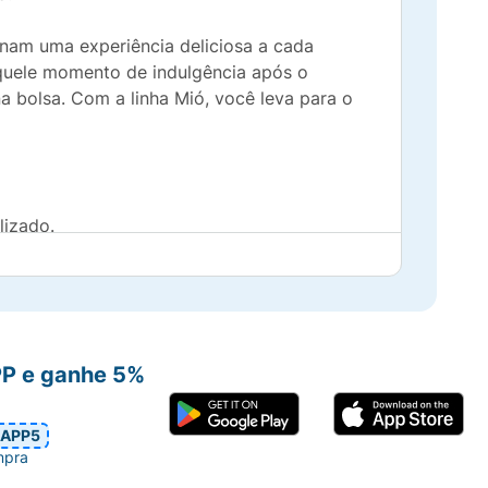
onam uma experiência deliciosa a cada
aquele momento de indulgência após o
 bolsa. Com a linha Mió, você leva para o
lizado.
doce.
PP e ganhe 5%
mochila.
rogaria Araujo.
APP5
mpra