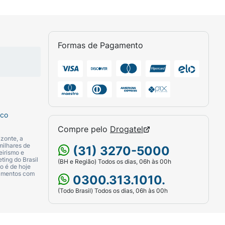
uma sobremesa rápida após as refeições ou
to possui alto teor de açúcar adicionado e
ciente em sua rotina alimentar.
Formas de Pagamento
sco
Compre pelo
Drogatel
zonte, a
milhares de
(31) 3270-5000
eirismo e
ting do Brasil
(BH e Região) Todos os dias, 06h às 00h
o é de hoje
camentos com
0300.313.1010.
(Todo Brasil) Todos os dias, 06h às 00h