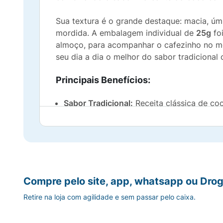
Sua textura é o grande destaque: macia, úm
mordida. A embalagem individual de
25g
fo
almoço, para acompanhar o cafezinho no mei
seu dia a dia o melhor do sabor tradicional
Principais Benefícios:
Sabor Tradicional:
Receita clássica de co
Textura Irresistível:
Macia, suculenta e co
Porção Inteligente:
Embalagem de 25g, que
Praticidade On-The-Go:
O snack doce idea
Compre pelo site, app, whatsapp ou Drog
Retire na loja com agilidade e sem passar pelo caixa.
Exclusividade e Confiança:
Um produto co
Sugestão de Uso: