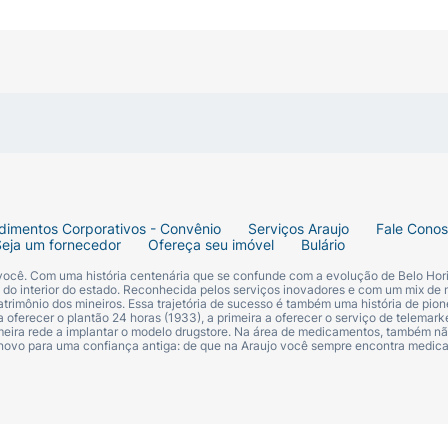
mento do dia! É a escolha excelente para consumir como 
rito.
Atenção: Conforme indicado na embalagem, este produ
ce, mas consuma com moderação, inserindo-o de forma cons
o).
dimentos Corporativos - Convênio
Serviços Araujo
Fale Cono
Seja um fornecedor
Ofereça seu imóvel
Bulário
 você. Com uma história centenária que se confunde com a evolução de Belo Hori
s do interior do estado. Reconhecida pelos serviços inovadores e com um mix de 
trimônio dos mineiros. Essa trajetória de sucesso é também uma história de pion
 oferecer o plantão 24 horas (1933), a primeira a oferecer o serviço de telemarke
onado e gordura saturada.
primeira rede a implantar o modelo drugstore. Na área de medicamentos, também nã
 novo para uma confiança antiga: de que na Araujo você sempre encontra medi
ack) transparente, fácil de abrir.