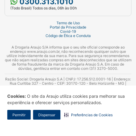
0300.313.1010
(Todo Brasil) Todos os dias, 06h às 00h
Termo de Uso
Portal da Privacidade
Covid-19
Código de Ética e Conduta
A Drogaria Araujo S/A informa que o seu site oficial corresponde ao
endereço www.araujo.com.br, não reconhecendo qualquer outro que
utilize indevidamente da sua marca. Para sua segurança recomendamos
que não sejam realizadas compras em sites desconhecidos que se utilizem
de forma fraudulenta da marca da Drogaria Araujo S.A. Em caso de
dúvidas, gentileza entrar em contato com (31) 3270-5000.
Razão Social: Drogaria Araujo S.A | CNPJ: 17.256.512.0001-16 | Endereço:
Rua Curitiba 327 - Centro - CEP: 30170-120 - Belo Horizonte - MG |
Telefones: 0300.313.1010 e (31) 3270-5000 Horário de funcionamento -
06:00h às 00:00h | Consultores técnicos responsáveis: Hairton Ayres
Cookies:
O site da Araujo utiliza cookies para melhorar sua
Azevedo Guimarães – CRF 10.965 | Yasmin Silva Alvarenga – CRF 52.584 -
Consultor substituto: Thiago Aguiar Pinheiro - CRF Nº 13.748. Alvará
experiência e oferecer serviços personalizados.
Sanitário: 2025020713 | Autorização de Funcionamento da Empresa (AFE):
7.16355-1
Permitir
Dispensar
Preferências de Cookies