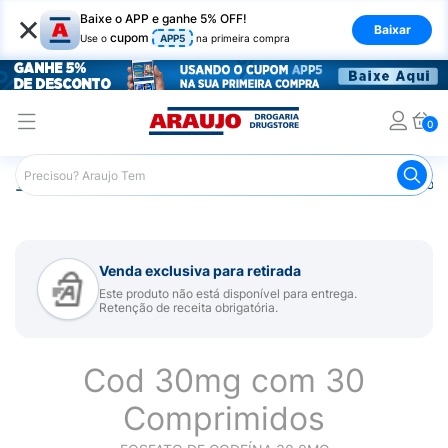
×
Baixe o APP e ganhe 5% OFF!
Baixar
cupom
Use o
APP5
na primeira compra
0
Araujo
Medicamentos
Remédios para Dor
Remédio p
Venda exclusiva para retirada
Este produto não está disponível para entrega.
Retenção de receita obrigatória.
Cod 30mg com 30
Comprimidos